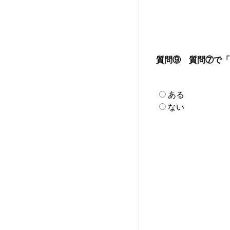
質問⑨ 質問⑦で「
ある
ない